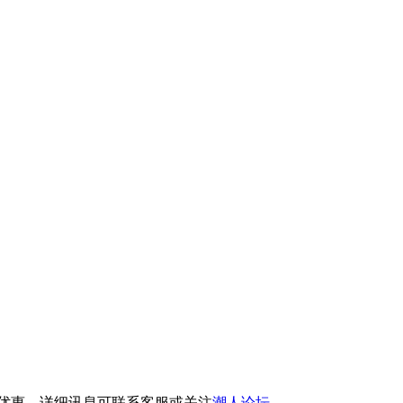
扣优惠，详细讯息可联系客服或关注
潮人论坛
。