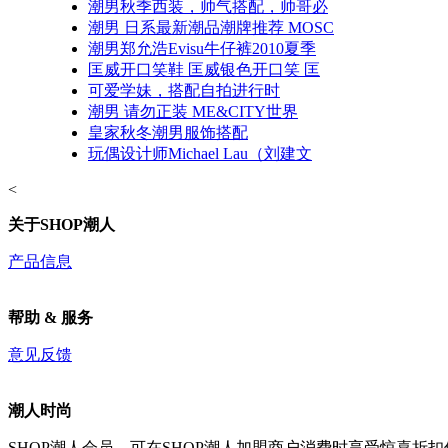
潮男秋季西装，帅气搭配，帅哥必
潮男 日系最新潮品潮牌推荐 MOSC
潮男郑允浩Evisu牛仔裤2010夏季
匡威开口笑鞋 匡威银色开口笑 匡
可爱学妹，搭配自拍进行时
潮男 请勿正装 ME&CITY世界
皇家秋冬潮男服饰搭配
玩偶设计师Michael Lau（刘建文
<
关于SHOP潮人
产品信息
帮助 & 服务
意见反馈
潮人时尚
SHOP潮人会员，可在SHOP潮人加盟商户消费时享受惊喜折