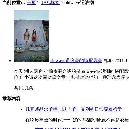
当前位置:
：
主页
>
TAG标签
> oldwave退浪潮
oldwave退浪潮的搭配风潮
2011-1
日期：
今天 潮人网 的小编将要介绍的是oldwave退浪潮
价！ 小编这次写这篇文章，也是对这样的一种理念表示支持！ 
共1页/1条
推荐内容
凡客诚品水柔棉：以「柔」克刚的日常穿着哲学
在物质丰盈的时代,一件好的基础款服饰,不再是衣橱的