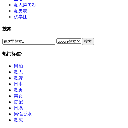
潮人风向标
潮男志
优享团
搜索
搜索
热门标签:
街拍
潮人
潮牌
日本
潮男
美女
搭配
日系
男性香水
潮流