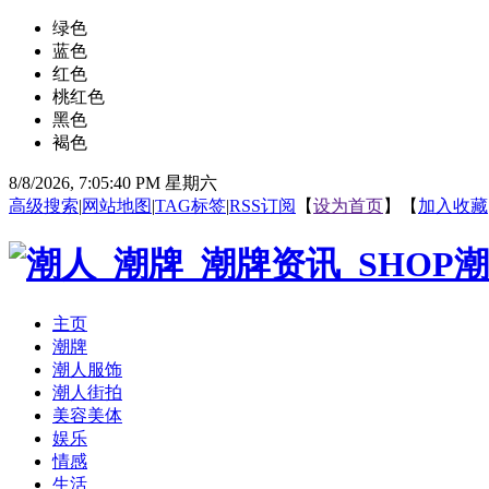
绿色
蓝色
红色
桃红色
黑色
褐色
8/8/2026, 7:05:40 PM 星期六
高级搜索
|
网站地图
|
TAG标签
|
RSS订阅
【
设为首页
】【
加入收藏
主页
潮牌
潮人服饰
潮人街拍
美容美体
娱乐
情感
生活