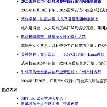
2025国际友谊小姐总决赛中国行临沂站在琅琊古
2025年10月19日下午，2025国际友谊小姐全球总
博样卓越，以酿共赢 人头马君度集团参展第七
此次进博会，人头马君度集团呈现缤纷亮点。集团旗下路易十
电商模特李燕：摩羯座女性的奋斗之路
摩羯座女性李燕，以勤奋努力诠释成功之道，在模特
美神降临，女王回归——TOYCITY旗下Laura首款
从劳拉在2024年的第一款NBA联名盲盒开始，相较
引领高质量发展共创行业新里程！广州市钟表行
2024年3月26日，广州市钟表行业商会第六届理监
热点内容
潮牌evisu鉴别方法大集合！
匡威时尚潮人全球比拼—香港夜景