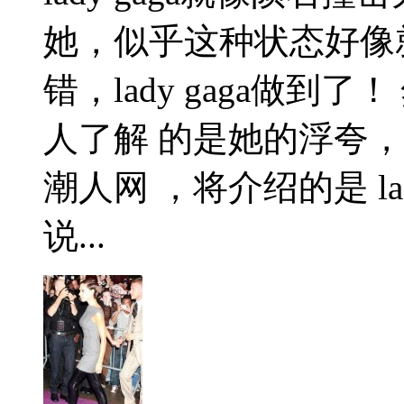
她，似乎这种状态好像
错，lady gaga做
人了解 的是她的浮夸，
潮人网 ，将介绍的是 la
说...