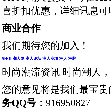
喜折扣优惠，详细讯息可
商业合作
我们期待您的加入！
SHOP潮人网
潮人论坛
潮人商城
潮人
潮牌
时尚潮流资讯 时尚潮人
您的意见将是我们最宝贵
务QQ号：
916950827