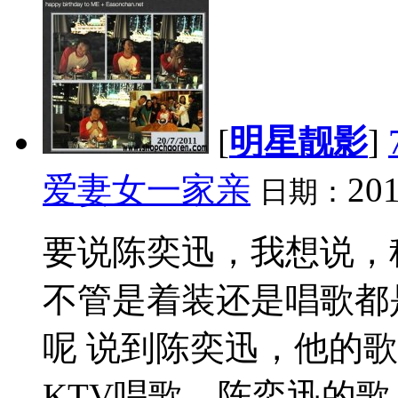
[
明星靓影
]
爱妻女一家亲
201
日期：
要说陈奕迅，我想说，
不管是着装还是唱歌都
呢 说到陈奕迅，他的
KTV唱歌，陈奕迅的歌