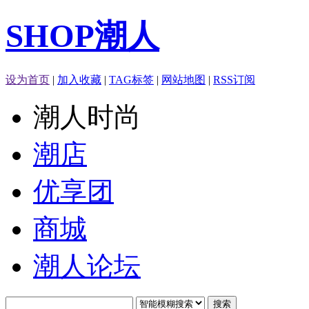
SHOP潮人
设为首页
|
加入收藏
|
TAG标签
|
网站地图
|
RSS订阅
潮人时尚
潮店
优享团
商城
潮人论坛
搜索