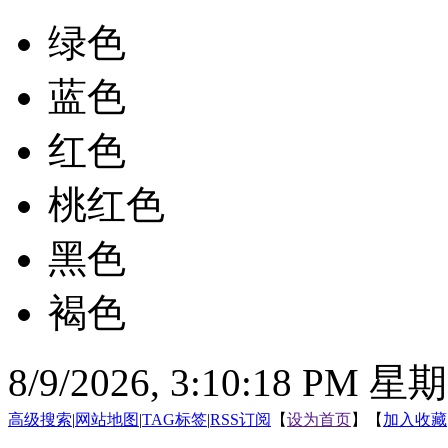
绿色
蓝色
红色
桃红色
黑色
褐色
8/9/2026, 3:10:19 PM 星
高级搜索
|
网站地图
|
TAG标签
|
RSS订阅
【
设为首页
】【
加入收藏