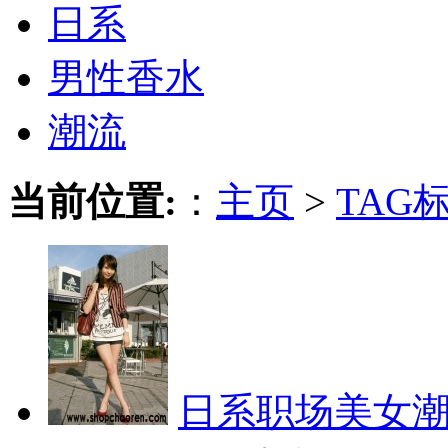
日系
男性香水
潮流
当前位置:
：
主页
>
TAG
日系职场美女潮