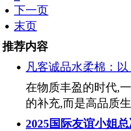
下一页
末页
推荐内容
凡客诚品水柔棉：以
在物质丰盈的时代,
的补充,而是高品质生活
2025国际友谊小姐