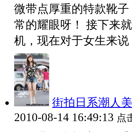
微带点厚重的特款靴子
常的耀眼呀！ 接下来
机，现在对于女生来说，
街拍日系潮人
2010-08-14 16:49:13
点