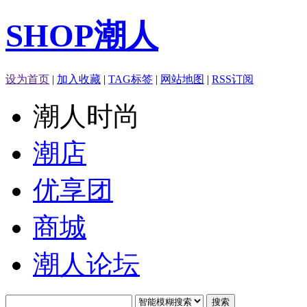
SHOP潮人
设为首页
|
加入收藏
|
TAG标签
|
网站地图
|
RSS订阅
潮人时尚
潮店
优享团
商城
潮人论坛
搜索