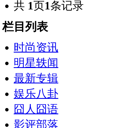
共
1
页
1
条记录
栏目列表
时尚资讯
明星轶闻
最新专辑
娱乐八卦
囧人囧语
影评部落