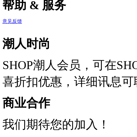
帮助 & 服务
意见反馈
潮人时尚
SHOP潮人会员，可在S
喜折扣优惠，详细讯息可
商业合作
我们期待您的加入！