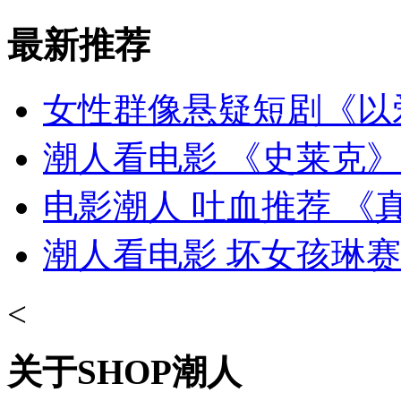
最新推荐
女性群像悬疑短剧《以
潮人看电影 《史莱克》
电影潮人 吐血推荐 《
潮人看电影 坏女孩琳
<
关于SHOP潮人