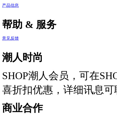
产品信息
帮助 & 服务
意见反馈
潮人时尚
SHOP潮人会员，可在S
喜折扣优惠，详细讯息可
商业合作