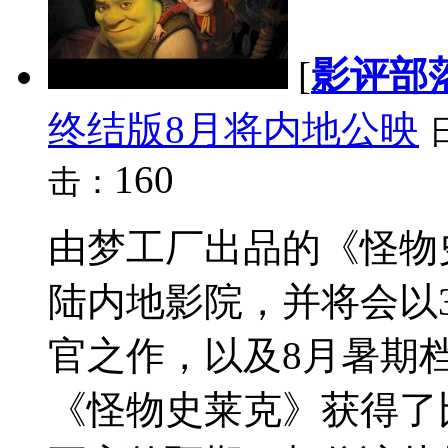
[
影评部
终结版8月将内地公映
160
击：
由梦工厂出品的《怪物史
陆内地影院，并将会以
官之作，以及8月暑期
《怪物史莱克》获得了