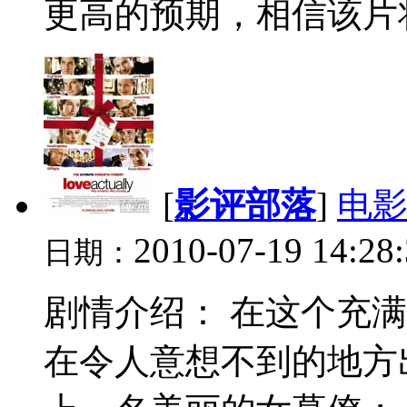
更高的预期，相信该片将
[
影评部落
]
电影
2010-07-19 14:28
日期：
剧情介绍： 在这个充
在令人意想不到的地方