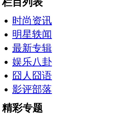
栏目列表
时尚资讯
明星轶闻
最新专辑
娱乐八卦
囧人囧语
影评部落
精彩专题