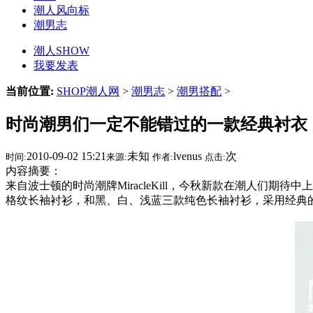
潮人风向标
潮男志
潮人SHOW
我要发表
当前位置:
SHOP潮人网
>
潮男志
>
潮男搭配
>
时尚潮男们一定不能错过的一款经典衬衣
2010-09-02 15:21
未知
lvenus
次
时间:
来源:
作者:
点击:
内容摘要：
来自波士顿的时尚潮牌MiracleKill，今秋新款在潮人
格纹长袖衬衫，和黑、白、浅蓝三款纯色长袖衬衫，采用经典