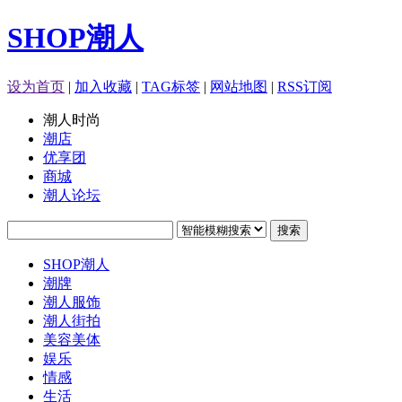
SHOP潮人
设为首页
|
加入收藏
|
TAG标签
|
网站地图
|
RSS订阅
潮人时尚
潮店
优享团
商城
潮人论坛
搜索
SHOP潮人
潮牌
潮人服饰
潮人街拍
美容美体
娱乐
情感
生活