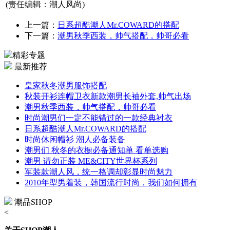
(责任编辑：潮人风尚)
上一篇：
日系超酷潮人Mr.COWARD的搭配
下一篇：
潮男秋季西装，帅气搭配，帅哥必看
精彩专题
最新推荐
皇家秋冬潮男服饰搭配
秋装开衫连帽卫衣新款潮男长袖外套,帅气出场
潮男秋季西装，帅气搭配，帅哥必看
时尚潮男们一定不能错过的一款经典衬衣
日系超酷潮人Mr.COWARD的搭配
时尚休闲帽衫 潮人必备装备
潮男们 秋冬的衣橱必备通知单 看单选购
潮男 请勿正装 ME&CITY世界杯系列
军装款潮人风，统一格调却彰显时尚魅力
2010年型男着装，韩国流行时尚，我们如何拥有
潮品SHOP
<