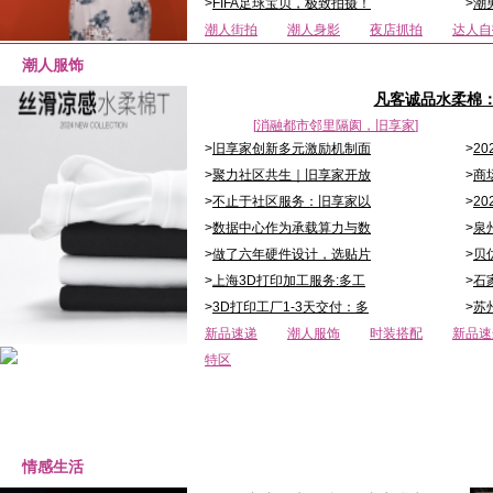
>
FIFA足球宝贝，极致拍摄！
>
潮
潮人街拍
潮人身影
夜店抓拍
达人自
潮人服饰
凡客诚品水柔棉
[
消融都市邻里隔阂，旧享家
]
>
旧享家创新多元激励机制面
>
2
>
聚力社区共生｜旧享家开放
>
商
>
不止于社区服务：旧享家以
>
20
>
数据中心作为承载算力与数
>
泉
>
做了六年硬件设计，选贴片
>
贝
>
上海3D打印加工服务:多工
>
石
>
3D打印工厂1-3天交付：多
>
苏
新品速递
潮人服饰
时装搭配
新品速
特区
情感生活