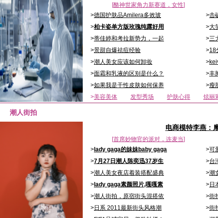
[
酪神世家角力新赛道，女性
]
>
德国护肤品Amilera多效玻
>
击
>
柏卡姿单方版玫瑰纯露好用
>
大
>
蒂佳婷和考拉新势力，一起
>
三
>
景甜自爆祛痘经验
>
1
>
潮人美女应该如何卸妆
>
ke
>
面霜和乳液的区别是什么？
>
丰
>
如果我是干性皮肤如何保养
>
瘦
>
美容美体
发型秀场
护肤心得
炫丽
潮人街拍
电商模特李燕：
[
首席妙物官的派对，连麦当
]
>
lady gaga的妹妹baby gaga
>
可
>
7月27日潮人陈奕迅37岁生
>
台
>
潮人美女夜店着装搭配盛典
>
潮
>
lady gaga素颜照片,嘎嘎素
>
日
>
潮人街拍，原宿街头混搭依
>
街
>
日系 2011最新街头风格潮
>
街