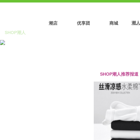
潮人时尚
潮
潮店
优享团
商城
SHOP潮人
潮牌
潮人服饰
潮人街拍
美容美体
娱
SHOP潮人推荐报道