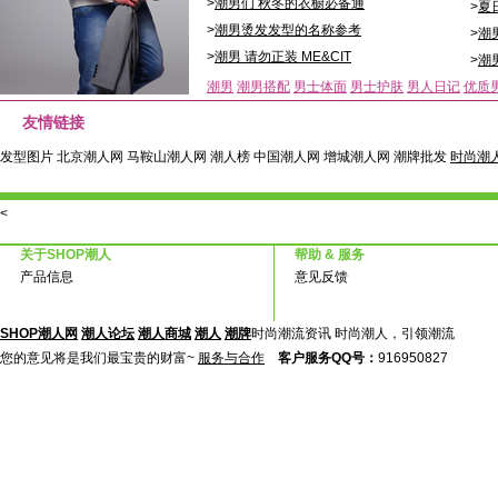
>
潮男们 秋冬的衣橱必备通
>
夏
>
潮男烫发发型的名称参考
>
潮
>
潮男 请勿正装 ME&CIT
>
潮
潮男
潮男搭配
男士体面
男士护肤
男人日记
优质
友情链接
发型图片 北京潮人网 马鞍山潮人网 潮人榜 中国潮人网 增城潮人网 潮牌批发
时尚潮
<
关于SHOP潮人
帮助 & 服务
产品信息
意见反馈
SHOP潮人网
潮人论坛
潮人商城
潮人
潮牌
时尚潮流资讯 时尚潮人，引领潮流
您的意见将是我们最宝贵的财富~
服务与合作
客户服务QQ号：
916950827