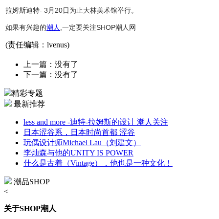
拉姆斯迪特- 3月20日为止大林美术馆举行。
如果有兴趣的
潮人
,一定要关注SHOP潮人网
(责任编辑：lvenus)
上一篇：没有了
下一篇：没有了
精彩专题
最新推荐
less and more -迪特-拉姆斯的设计 潮人关注
日本涩谷系，日本时尚首都 涩谷
玩偶设计师Michael Lau（刘建文）
李灿森与他的UNITY IS POWER
什么是古着（Vintage），他也是一种文化！
潮品SHOP
<
关于SHOP潮人