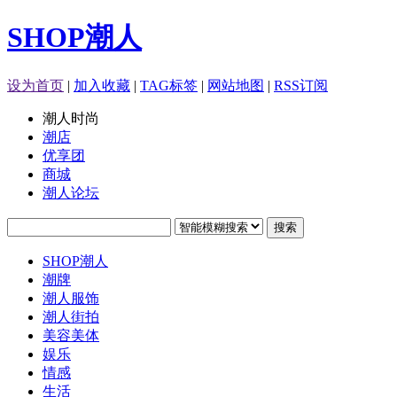
SHOP潮人
设为首页
|
加入收藏
|
TAG标签
|
网站地图
|
RSS订阅
潮人时尚
潮店
优享团
商城
潮人论坛
搜索
SHOP潮人
潮牌
潮人服饰
潮人街拍
美容美体
娱乐
情感
生活