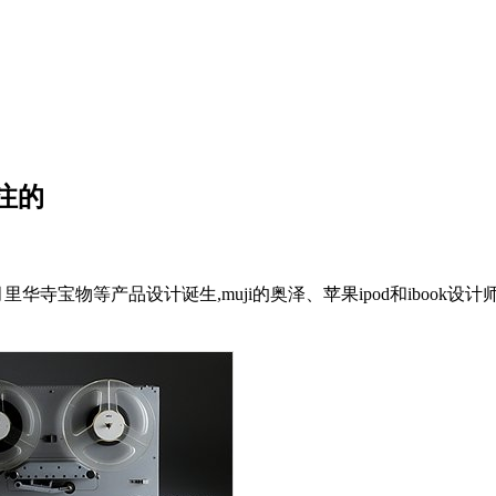
关注的
0多年的岁月里华寺宝物等产品设计诞生,muji的奥泽、苹果ipod和ib