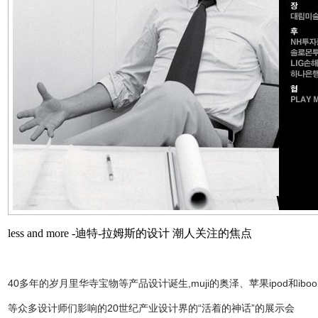
less and more -迪特-拉姆斯的设计 潮人关注的焦点
40多年的岁月里华寺宝物等产品设计诞生,muji的奥泽、苹果ipod和ib
等众多设计师们影响的20世纪产业设计界的“活着的神话”的展示会