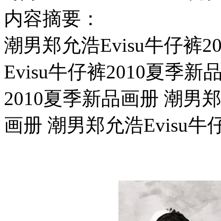
内容摘要：
潮男郑允浩Evisu牛仔裤
Evisu牛仔裤2010夏季新
2010夏季新品画册 潮男郑
画册 潮男郑允浩Evisu牛