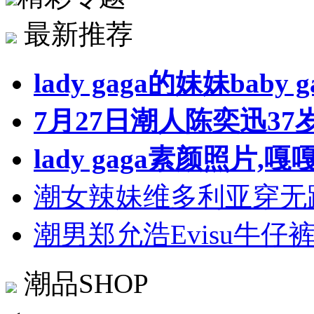
最新推荐
lady gaga的妹妹bab
7月27日潮人陈奕迅3
lady gaga素颜照片
潮女辣妹维多利亚穿无跟鞋 潮
潮男郑允浩Evisu牛仔
潮品SHOP